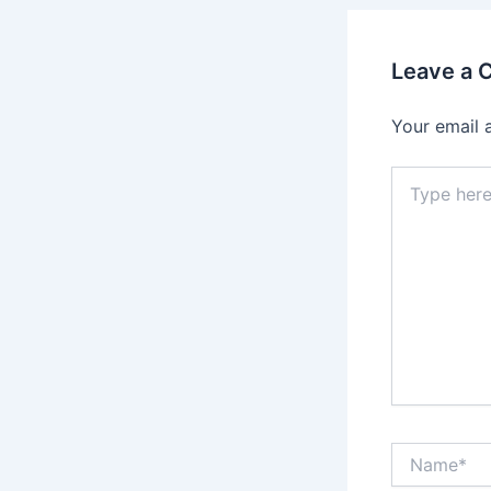
Leave a
Your email 
Type
here..
Name*