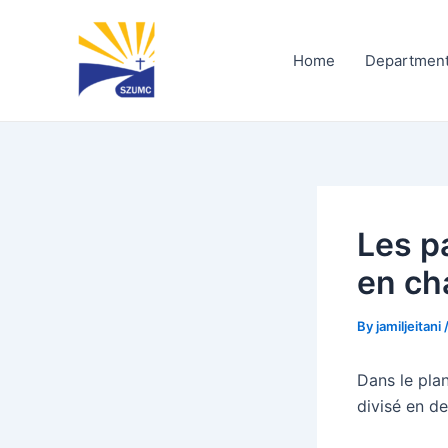
Skip
Post
to
navigation
Home
Departmen
content
Les pa
en cha
By
jamiljeitani
Dans le pla
divisé en d