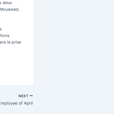
s deux
lé Mouawad,
s
tions
ans la prise
NEXT
Employee of April