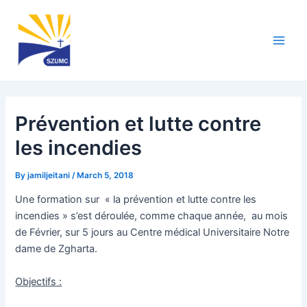
Skip
Post
Main
to
navigation
Men
content
Prévention et lutte contre
les incendies
By
jamiljeitani
/
March 5, 2018
Une formation sur « la prévention et lutte contre les
incendies » s’est déroulée, comme chaque année, au mois
de Février, sur 5 jours au Centre médical Universitaire Notre
dame de Zgharta.
Objectifs :