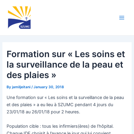
Skip
Post
Main
to
navigation
Men
content
Formation sur « Les soins et
la surveillance de la peau et
des plaies »
By
jamiljeitani
/
January 30, 2018
Une formation sur « Les soins et la surveillance de la peau
et des plaies » a eu lieu à SZUMC pendant 4 jours du
23/01/18 au 26/01/18 pour 2 heures.
Population cible : tous les infirmiers(ères) de l’hôpital.
Chaque IDE choisit à l’avance le jour qui lui convient.